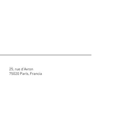
25, rue d'Avron
75020 París, Francia
0671900920
Contáctenos
Notas legales
Política de cookies