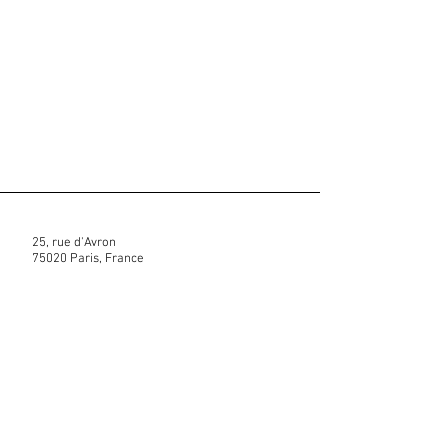
25, rue d'Avron
75020 Paris, France
0769893006
Nous contacter
Mentions légales
Politique en matière de cookies